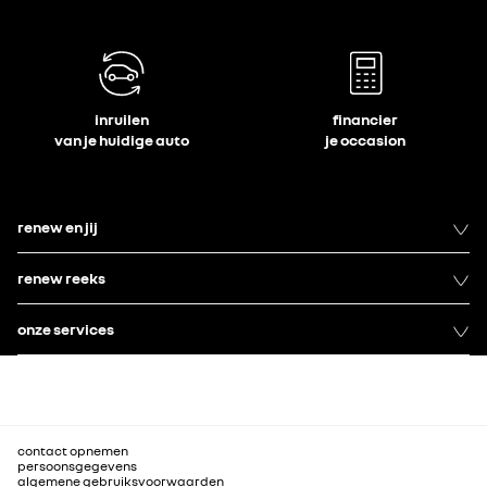
inruilen
financier
van je huidige auto
je occasion
renew en jij
renew reeks
onze services
contact opnemen
persoonsgegevens
algemene gebruiksvoorwaarden