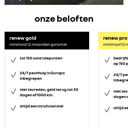
onze beloften
renew gold
renew pro
minimaal 12 maanden garantie
minimaal 12 
tot 150 controlepunten
bedrijf
op 150 
24/7 pechhulp in Europa
24/7 pe
inbegrepen
inbegr
niet tevreden, geld terug tot 30
niet tev
dagen of 1000 km.
dagen o
altijd een inruilvoorstel
altijd e