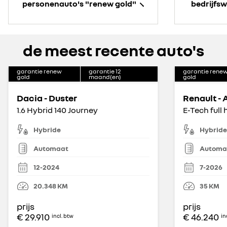
personenauto's "renew gold"
bedrijfs
de meest recente auto's
garantie renew
garantie
12
garantie rene
gold
maand(en)
gold
Dacia - Duster
Renault - 
1.6 Hybrid 140 Journey
Hybride
Hybride
Automaat
Automa
12-2024
7-2026
20.348
KM
35
KM
prijs
prijs
€ 29.910
€ 46.240
incl. btw
in