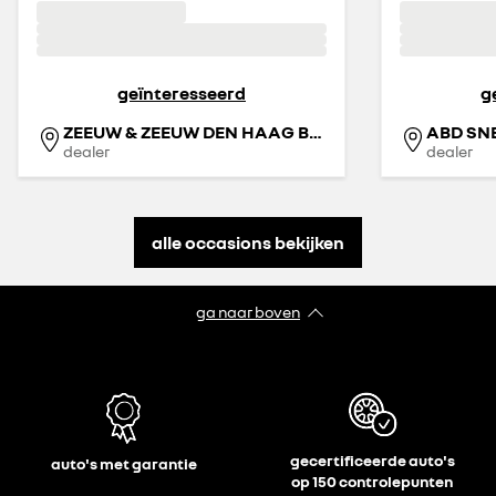
geïnteresseerd
g
ZEEUW & ZEEUW DEN HAAG BINCKHORST
ABD SN
dealer
dealer
alle occasions bekijken
ga naar boven
gecertificeerde auto's
auto's met garantie
op 150 controlepunten