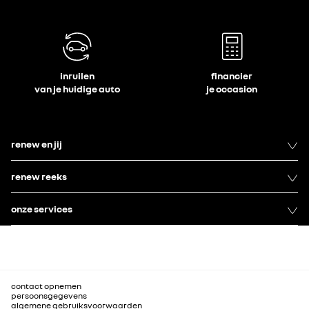
inruilen
financier
van je huidige auto
je occasion
renew en jij
renew reeks
onze services
contact opnemen
persoonsgegevens
algemene gebruiksvoorwaarden