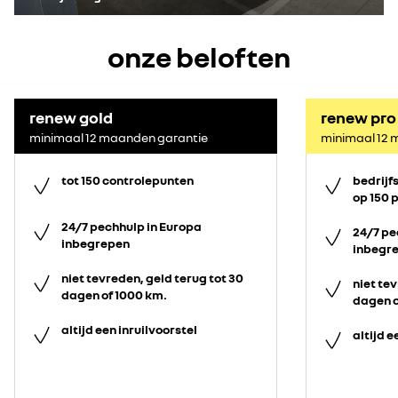
onze beloften
renew gold
renew pro
minimaal 12 maanden garantie
minimaal 12 
tot 150 controlepunten
bedrijf
op 150 
24/7 pechhulp in Europa
24/7 pe
inbegrepen
inbegr
niet tevreden, geld terug tot 30
niet tev
dagen of 1000 km.
dagen o
altijd een inruilvoorstel
altijd e