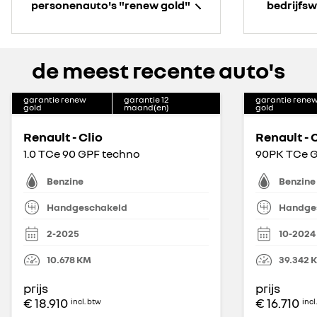
personenauto's "renew gold"
bedrijfs
de meest recente auto's
garantie renew
garantie
12
garantie rene
gold
maand(en)
gold
Renault - Clio
Renault - 
1.0 TCe 90 GPF techno
90PK TCe G
Benzine
Benzine
Handgeschakeld
Handge
2-2025
10-2024
10.678
KM
39.342
prijs
prijs
€ 18.910
€ 16.710
incl. btw
incl