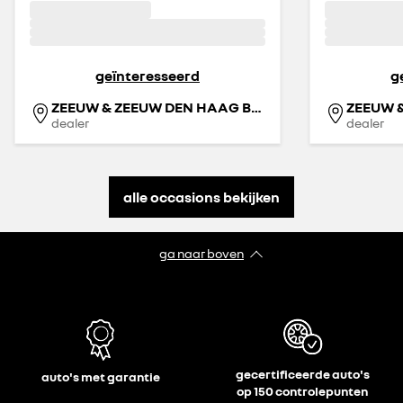
geïnteresseerd
g
ZEEUW & ZEEUW DEN HAAG BINCKHORST
ZEEUW 
dealer
dealer
alle occasions bekijken
ga naar boven
gecertificeerde auto's
auto's met garantie
op 150 controlepunten