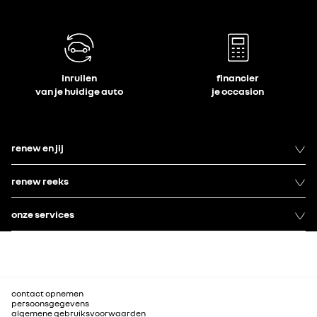
inruilen
financier
van je huidige auto
je occasion
renew en jij
renew reeks
onze services
contact opnemen
persoonsgegevens
algemene gebruiksvoorwaarden