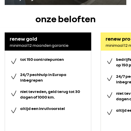
onze beloften
renew gold
renew pro
minimaal 12 maanden garantie
minimaal 12 
tot 150 controlepunten
bedrijf
op 150 
24/7 pechhulp in Europa
24/7 pe
inbegrepen
inbegr
niet tevreden, geld terug tot 30
niet tev
dagen of 1000 km.
dagen o
altijd een inruilvoorstel
altijd e