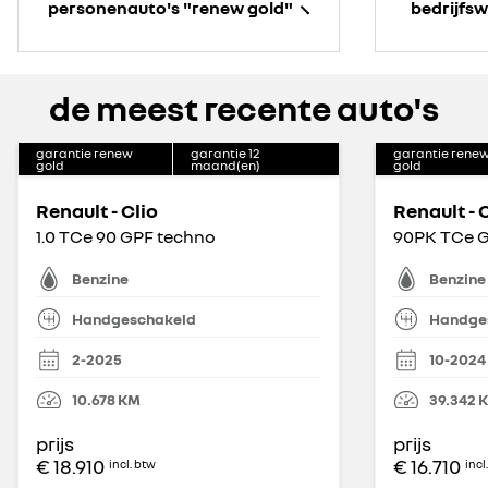
personenauto's "renew gold"
bedrijfs
de meest recente auto's
garantie renew
garantie
12
garantie rene
gold
maand(en)
gold
Renault - Clio
Renault - 
1.0 TCe 90 GPF techno
90PK TCe G
Benzine
Benzine
Handgeschakeld
Handge
2-2025
10-2024
10.678
KM
39.342
prijs
prijs
€ 18.910
€ 16.710
incl. btw
incl