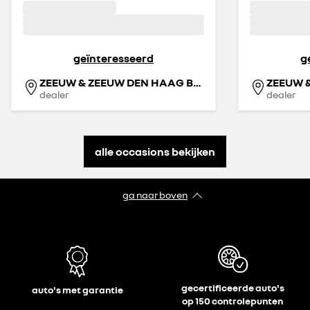
geïnteresseerd
g
ZEEUW & ZEEUW DEN HAAG BINCKHORST
ZEEUW 
dealer
dealer
alle occasions bekijken
ga naar boven
gecertificeerde auto's
auto's met garantie
op 150 controlepunten