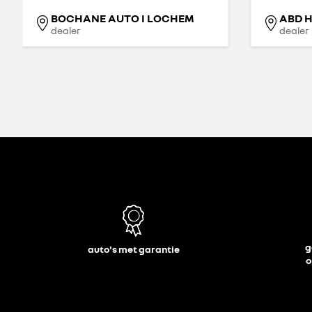
BOCHANE AUTO I LOCHEM
ABD 
dealer
dealer
g
auto's met garantie
o