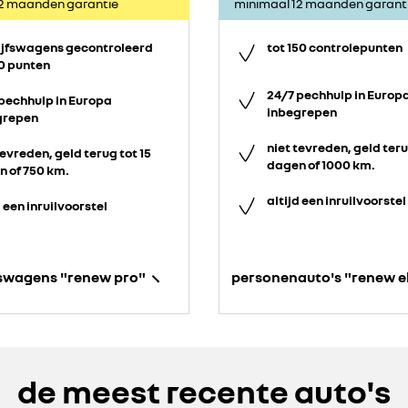
12 maanden garantie
minimaal 12 maanden garant
ijfswagens gecontroleerd
tot 150 controlepunten
0 punten
24/7 pechhulp in Europ
pechhulp in Europa
inbegrepen
grepen
niet tevreden, geld teru
tevreden, geld terug tot 15
dagen of 1000 km.
 of 750 km.
altijd een inruilvoorstel
d een inruilvoorstel
fswagens "renew pro"
personenauto's "renew e
de meest recente auto's