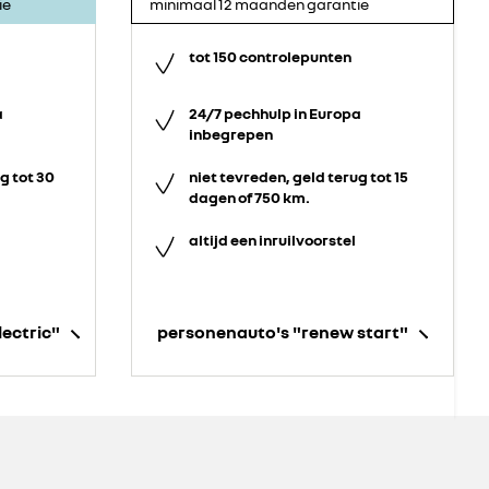
ie
minimaal 12 maanden garantie
tot 150 controlepunten
a
24/7 pechhulp in Europa
inbegrepen
g tot 30
niet tevreden, geld terug tot 15
dagen of 750 km.
altijd een inruilvoorstel
lectric"
personenauto's "renew start"