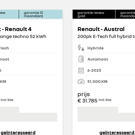
new
garantie
12
garantie renew
garanti
maand(en)
gold
maand(
 - Renault 4
Renault - Austral
range techno 52 kWh
risch
Hybride
maat
Automaat
6
6-2023
KM
51.000
KM
prijs
€ 31.785
incl. btw
incl. btw
geïnteresseerd
geïnteresseerd