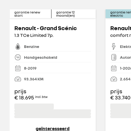
garantie renew
garantie
12
garantie re
start
maand(en)
electric
Renault - Grand Scénic
Renault
1.3 TCe Limited 7p.
comfort 
Benzine
Elekt
Handgeschakeld
Auto
8-2019
1-202
93.364
KM
2.654
prijs
prijs
€ 18.695
€ 33.740
incl. btw
geïnteresseerd