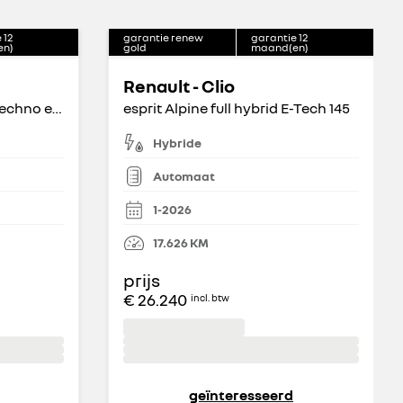
e
12
garantie renew
garantie
12
en)
gold
maand(en)
Renault - Clio
200pk E-Tech full hybrid techno esprit Alpine
esprit Alpine full hybrid E-Tech 145
Hybride
Automaat
1-2026
17.626
KM
prijs
€ 26.240
incl. btw
geïnteresseerd