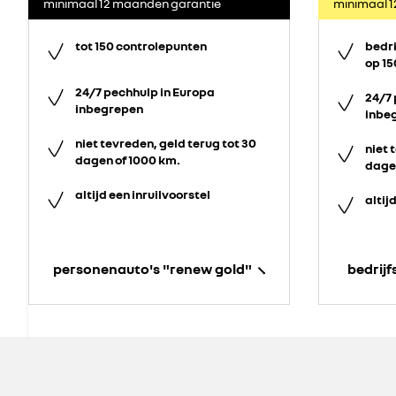
minimaal 12 maanden garantie
minimaal 
tot 150 controlepunten
bedr
op 15
24/7 pechhulp in Europa
24/7 
inbegrepen
inbe
niet tevreden, geld terug tot 30
niet 
dagen of 1000 km.
dagen
altijd een inruilvoorstel
altij
personenauto's "renew gold"
bedrij