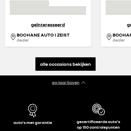
geïnteresseerd
g
BOCHANE AUTO I ZEIST
BOCHAN
dealer
dealer
alle occasions bekijken
ga naar boven
gecertificeerde auto's
auto's met garantie
op 150 controlepunten