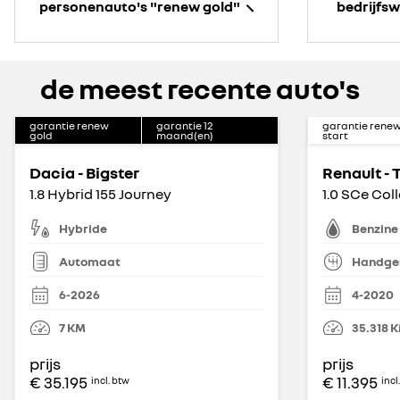
personenauto's "renew gold"
bedrijfs
de meest recente auto's
garantie renew
garantie
12
garantie rene
gold
maand(en)
start
Dacia - Bigster
Renault -
1.8 Hybrid 155 Journey
1.0 SCe Col
Hybride
Benzine
Automaat
Handge
6-2026
4-2020
7
KM
35.318
K
prijs
prijs
€ 35.195
€ 11.395
incl. btw
incl