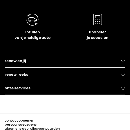
inruilen
financier
van je huidige auto
je occasion
renew en jij
renew reeks
onze services
contact opnemen
persoonsgegevens
algemene gebruiksvoorwaarden