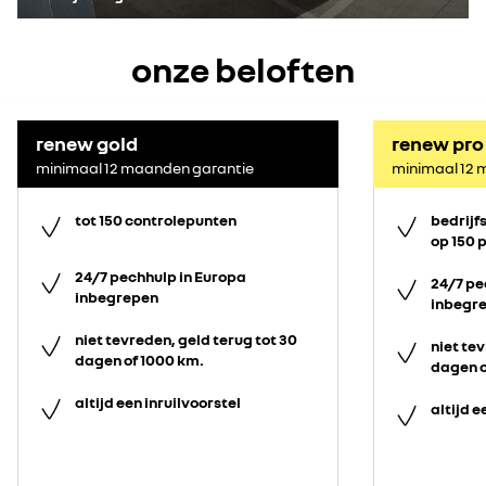
onze beloften
renew gold
renew pro
minimaal 12 maanden garantie
minimaal 12 
tot 150 controlepunten
bedrijf
op 150 
24/7 pechhulp in Europa
24/7 pe
inbegrepen
inbegr
niet tevreden, geld terug tot 30
niet tev
dagen of 1000 km.
dagen o
altijd een inruilvoorstel
altijd e