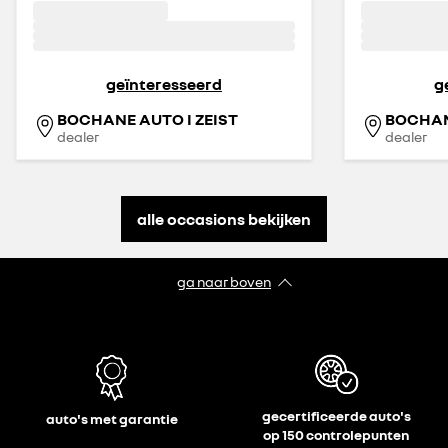
geïnteresseerd
g
BOCHANE AUTO I ZEIST
BOCHAN
dealer
dealer
alle occasions bekijken
ga naar boven
gecertificeerde auto's
auto's met garantie
op 150 controlepunten