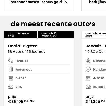
personenauto's "renew gold"
bedrijfs
de meest recente auto's
garantie renew
garantie
12
garantie rene
gold
maand(en)
start
Dacia - Bigster
Renault -
1.8 Hybrid 155 Journey
1.0 SCe Col
Hybride
Benzine
Automaat
Handge
6-2026
4-2020
7
KM
35.318
K
prijs
prijs
€ 35.195
€ 11.395
incl. btw
incl