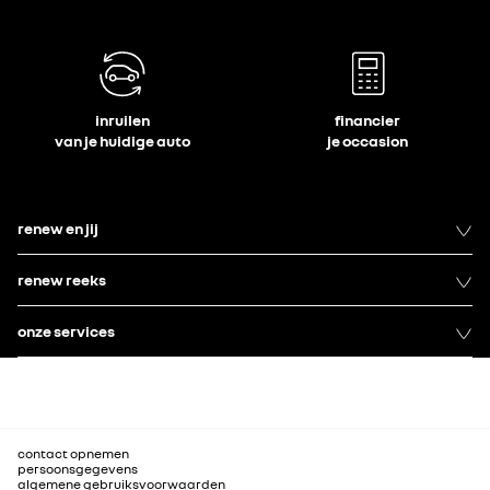
inruilen
financier
van je huidige auto
je occasion
renew en jij
renew reeks
onze services
contact opnemen
persoonsgegevens
algemene gebruiksvoorwaarden