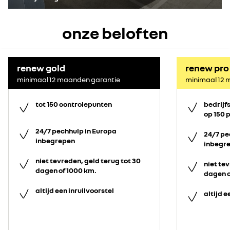
onze beloften
renew gold
renew pro
minimaal 12 maanden garantie
minimaal 12 
tot 150 controlepunten
bedrijf
op 150 
24/7 pechhulp in Europa
24/7 pe
inbegrepen
inbegr
niet tevreden, geld terug tot 30
niet tev
dagen of 1000 km.
dagen o
altijd een inruilvoorstel
altijd e