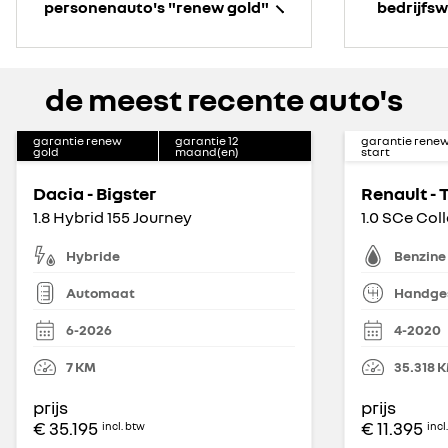
personenauto's "renew gold"
bedrijfs
de meest recente auto's
garantie renew
garantie
12
garantie rene
gold
maand(en)
start
Dacia - Bigster
Renault -
1.8 Hybrid 155 Journey
1.0 SCe Col
Hybride
Benzine
Automaat
Handge
6-2026
4-2020
7
KM
35.318
K
prijs
prijs
€ 35.195
€ 11.395
incl. btw
incl