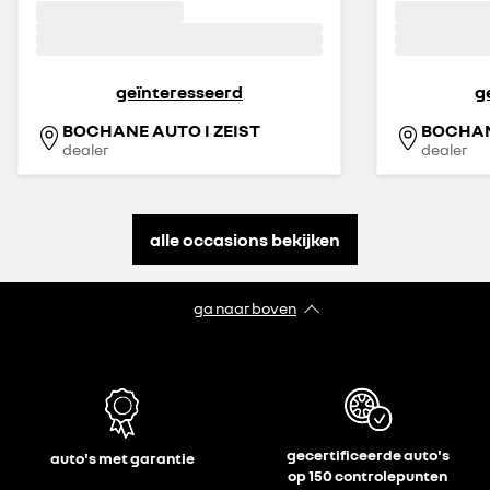
geïnteresseerd
g
BOCHANE AUTO I ZEIST
BOCHAN
dealer
dealer
alle occasions bekijken
ga naar boven
gecertificeerde auto's
auto's met garantie
op 150 controlepunten