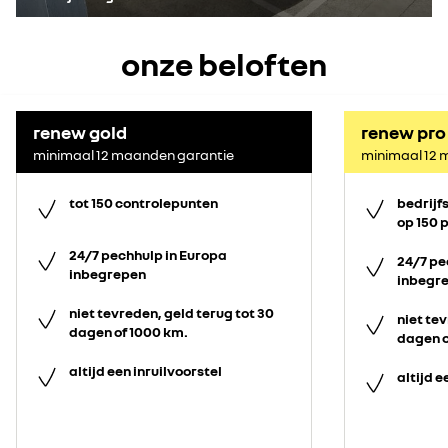
onze beloften
renew gold
renew pro
minimaal 12 maanden garantie
minimaal 12 
tot 150 controlepunten
bedrijf
op 150 
24/7 pechhulp in Europa
24/7 pe
inbegrepen
inbegr
niet tevreden, geld terug tot 30
niet tev
dagen of 1000 km.
dagen o
altijd een inruilvoorstel
altijd e