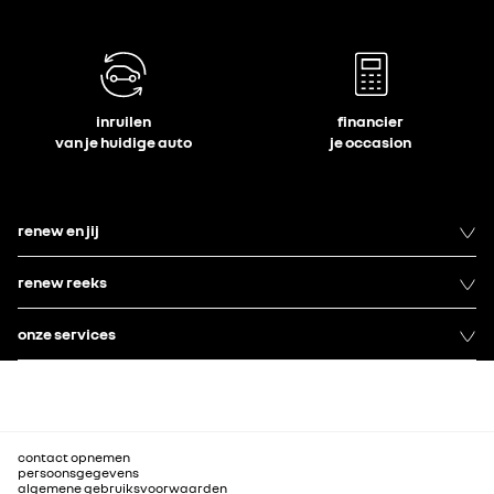
inruilen
financier
van je huidige auto
je occasion
renew en jij
renew reeks
onze services
contact opnemen
persoonsgegevens
algemene gebruiksvoorwaarden