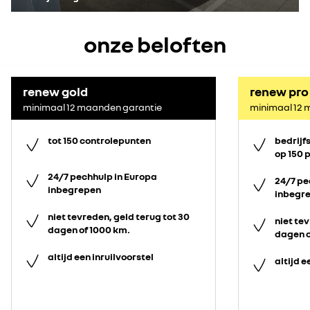
onze beloften
renew gold
renew pro
minimaal 12 maanden garantie
minimaal 12 
tot 150 controlepunten
bedrijf
op 150 
24/7 pechhulp in Europa
24/7 pe
inbegrepen
inbegr
niet tevreden, geld terug tot 30
niet tev
dagen of 1000 km.
dagen o
altijd een inruilvoorstel
altijd e