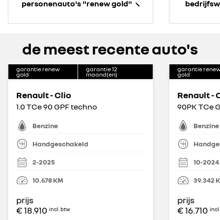
personenauto's "renew gold"
bedrijfs
de meest recente auto's
garantie renew
garantie
12
garantie rene
gold
maand(en)
gold
Renault - Clio
Renault - 
1.0 TCe 90 GPF techno
90PK TCe G
Benzine
Benzine
Handgeschakeld
Handge
2-2025
10-2024
10.678
KM
39.342
prijs
prijs
€ 18.910
€ 16.710
incl. btw
incl