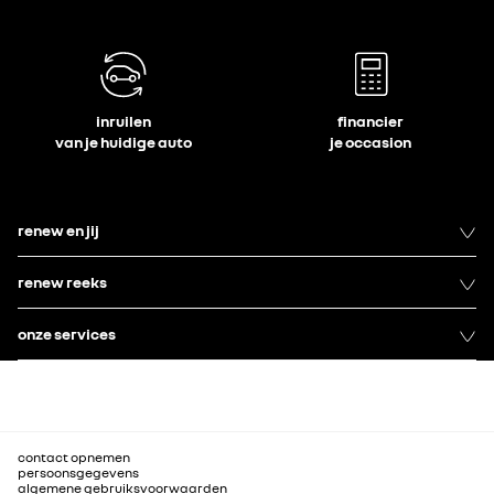
inruilen
financier
van je huidige auto
je occasion
renew en jij
renew reeks
onze services
contact opnemen
persoonsgegevens
algemene gebruiksvoorwaarden