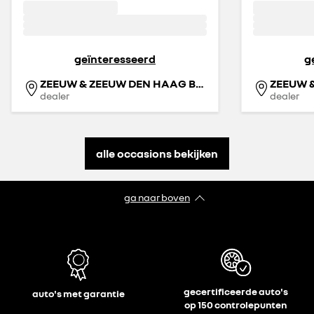
geïnteresseerd
g
ZEEUW & ZEEUW DEN HAAG BINCKHORST
ZEEUW 
dealer
dealer
alle occasions bekijken
ga naar boven
gecertificeerde auto's
auto's met garantie
op 150 controlepunten