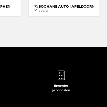
TPHEN
BOCHANE AUTO I APELDOORN
dealer
financier
je occasion