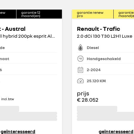
new
garantie
12
garantie renew
garantie
maand(en)
pro
maand(e
 - Austral
Renault - Trafic
E-Tech full hybrid 200pk esprit Alpine
2.0 dCi 130 T30 L2H1 Luxe
ide
Diesel
maat
Handgeschakeld
6
2-2024
M
25.120
KM
prijs
€ 28.052
incl. btw
geïnteresseerd
geïnteresseerd