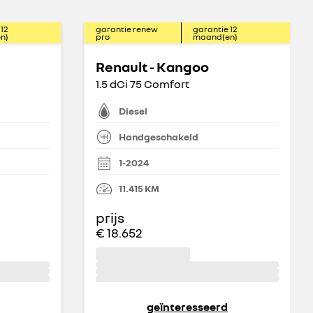
12
garantie renew
garantie
12
n)
pro
maand(en)
Renault - Kangoo
1.5 dCi 75 Comfort
Diesel
Handgeschakeld
1-2024
11.415
KM
prijs
€ 18.652
geïnteresseerd