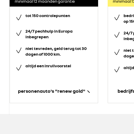
minimaal 12 maanden garantie
minimaal 
tot 150 controlepunten
bedr
op 15
24/7 pechhulp in Europa
24/7 
inbegrepen
inbe
niet tevreden, geld terug tot 30
niet 
dagen of 1000 km.
dagen
altijd een inruilvoorstel
altij
personenauto's "renew gold"
bedrij