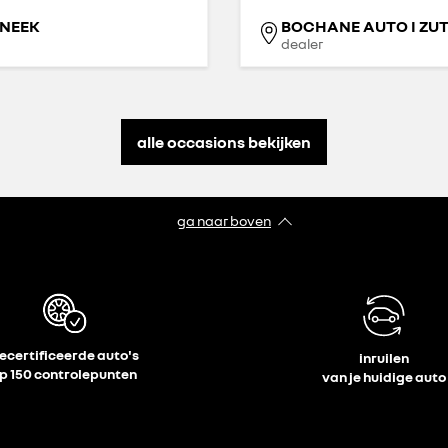
SNEEK
BOCHANE AUTO I ZU
dealer
alle occasions bekijken
ga naar boven
ecertificeerde auto's
inruilen
p 150 controlepunten
van je huidige auto