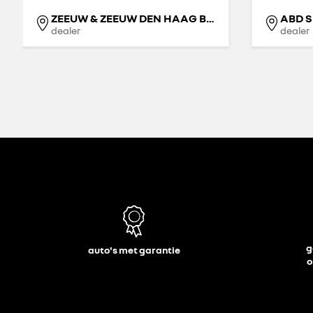
ZEEUW & ZEEUW DEN HAAG BINCKHORST
ABD 
dealer
dealer
g
auto's met garantie
o