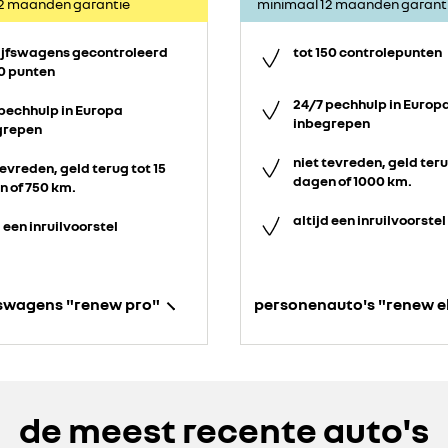
12 maanden garantie
minimaal 12 maanden garant
ijfswagens gecontroleerd
tot 150 controlepunten
0 punten
24/7 pechhulp in Europ
pechhulp in Europa
inbegrepen
grepen
niet tevreden, geld teru
tevreden, geld terug tot 15
dagen of 1000 km.
 of 750 km.
altijd een inruilvoorstel
d een inruilvoorstel
fswagens "renew pro"
personenauto's "renew e
de meest recente auto's