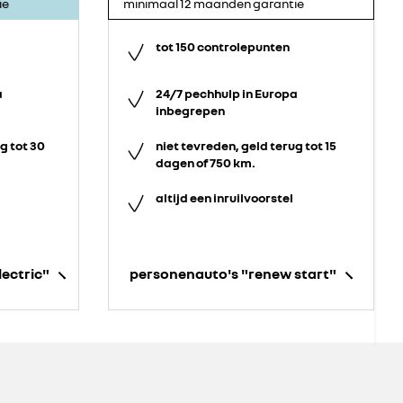
ie
minimaal 12 maanden garantie
tot 150 controlepunten
a
24/7 pechhulp in Europa
inbegrepen
g tot 30
niet tevreden, geld terug tot 15
dagen of 750 km.
altijd een inruilvoorstel
lectric"
personenauto's "renew start"