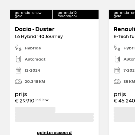
garantie renew
garantie
12
garantie re
gold
maand(en)
gold
Dacia - Duster
Renault
1.6 Hybrid 140 Journey
Hybride
Hybr
Automaat
Auto
12-2024
7-202
20.348
KM
35
K
prijs
prijs
€ 29.910
€ 46.240
incl. btw
geïnteresseerd