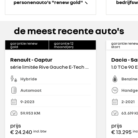
personenauto's "renew gold"
bedrijfs
de meest recente auto's
garantie renew
garantie
12
garantie rene
gold
maand(en)
start
Renault - Captur
Dacia - S
série limitée Rive Gauche E-Tech hybrid 145
1.0 TCe 90 E
Hybride
Benzine
Automaat
Handge
9-2023
2-2021
59.953
KM
63.619
K
prijs
prijs
€ 24.240
€ 13.295
incl. btw
inc