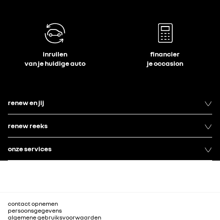
inruilen
financier
van je huidige auto
je occasion
renew en jij
renew reeks
onze services
contact opnemen
persoonsgegevens
algemene gebruiksvoorwaarden