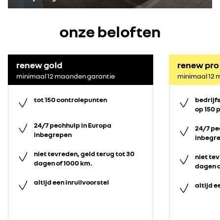
onze beloften
renew gold
renew pro
minimaal 12 maanden garantie
minimaal 12 
tot 150 controlepunten
bedrijf
op 150 
24/7 pechhulp in Europa
24/7 pe
inbegrepen
inbegr
niet tevreden, geld terug tot 30
niet tev
dagen of 1000 km.
dagen o
altijd een inruilvoorstel
altijd e