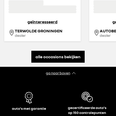
geïnteresseerd
g
TERWOLDE GRONINGEN
dealer
dealer
alle occasions bekijken
ga naar boven
gecertificeerde auto's
auto's met garantie
op 150 controlepunten