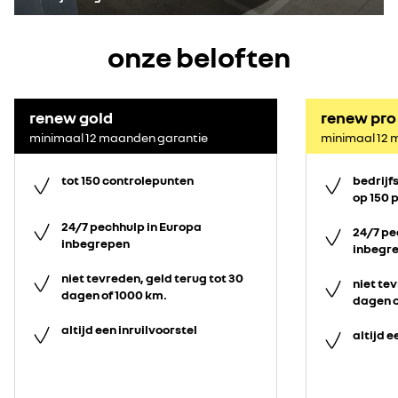
onze beloften
renew gold
renew pro
minimaal 12 maanden garantie
minimaal 12 
tot 150 controlepunten
bedrijf
op 150 
24/7 pechhulp in Europa
24/7 pe
inbegrepen
inbegr
niet tevreden, geld terug tot 30
niet tev
dagen of 1000 km.
dagen o
altijd een inruilvoorstel
altijd e