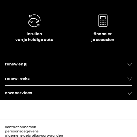
inruilen
financier
van je huidige auto
je occasion
renew en jij
renew reeks
onze services
contact opnemen
persoonsgegevens
algemene gebruiksvoorwaarden