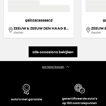
geïnteresseerd
g
ZEEUW & ZEEUW DEN HAAG BINCKHORST
ZEEUW 
dealer
dealer
alle occasions bekijken
ga naar boven
gecertificeerde auto's
auto's met garantie
op 150 controlepunten