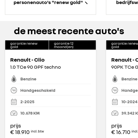
personenauto's "renew gold"
bedrijfs
de meest recente auto's
garantie renew
garantie
12
garantie rene
gold
maand(en)
gold
Renault - Clio
Renault - 
1.0 TCe 90 GPF techno
90PK TCe G
Benzine
Benzine
Handgeschakeld
Handge
2-2025
10-2024
10.678
KM
39.342
prijs
prijs
€ 18.910
€ 16.710
incl. btw
incl